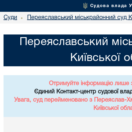
Судова влада 
Суди
Переяславський міськрайонний суд Ки
•
Переяславський міс
Київської о
Отримуйте інформацію лише 
Єдиний Контакт-центр судової влад
Увага, суд перейменовано з Переяслав-Х
Київської обла