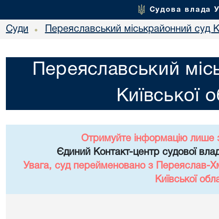
Судова влада 
Суди
Переяславський міськрайонний суд Ки
•
Переяславський міс
Київської о
Отримуйте інформацію лише 
Єдиний Контакт-центр судової влад
Увага, суд перейменовано з Переяслав-Х
Київської обла