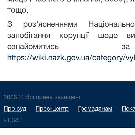
тощо.
З роз’ясненнями Національн
запобігання корупції щодо ви
ознайомитись з
https://wiki.nazk.gov.ua/category/vy
2026 © Всі права захищені
Про суд
Прес-центр
Громадянам
Пока
v1.38.1