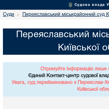
Судова влада 
Суди
Переяславський міськрайонний суд Ки
•
Переяславський міс
Київської о
Отримуйте інформацію лише 
Єдиний Контакт-центр судової влад
Увага, суд перейменовано з Переяслав-Х
Київської обла