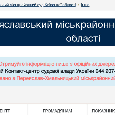
ький міськрайонний суд Київської області
Інше
•
яславський міськрайонни
області
Отримуйте інформацію лише з офіційних джере
й Контакт-центр судової влади України 044 207
вано з Переяслав-Хмельницький міськрайонний 
ЕНТР
ГРОМАДЯНАМ
ПОКАЗНИК