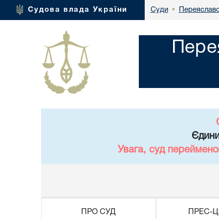
Переяславс
Судова влада України
Суди
•
Пере
Єдини
Увага, суд переймено
ПРО СУД
ПРЕС-Ц