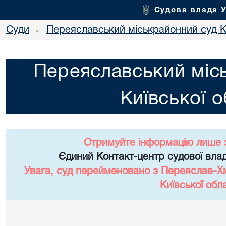
Судова влада 
Суди
Переяславський міськрайонний суд Ки
•
Переяславський міс
Київської о
Отримуйте інформацію лише 
Єдиний Контакт-центр судової влад
Увага, суд перейменовано з Переяслав-Х
Київської обла