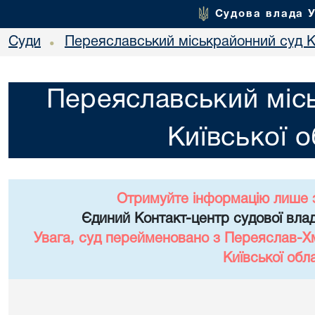
Судова влада 
Суди
Переяславський міськрайонний суд Ки
•
Переяславський міс
Київської о
Отримуйте інформацію лише 
Єдиний Контакт-центр судової влад
Увага, суд перейменовано з Переяслав-Х
Київської обла