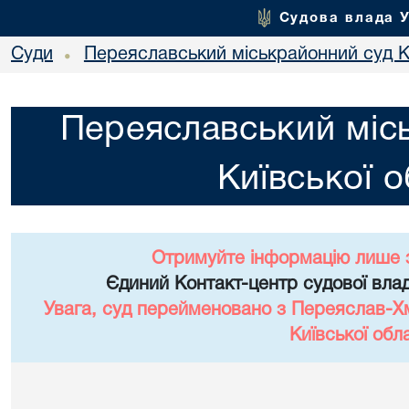
Судова влада 
Суди
Переяславський міськрайонний суд Ки
•
Переяславський міс
Київської о
Отримуйте інформацію лише 
Єдиний Контакт-центр судової влад
Увага, суд перейменовано з Переяслав-Х
Київської обла