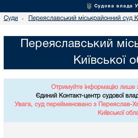
Судова влада 
Суди
Переяславський міськрайонний суд Ки
•
Переяславський міс
Київської о
Отримуйте інформацію лише 
Єдиний Контакт-центр судової влад
Увага, суд перейменовано з Переяслав-Х
Київської обла