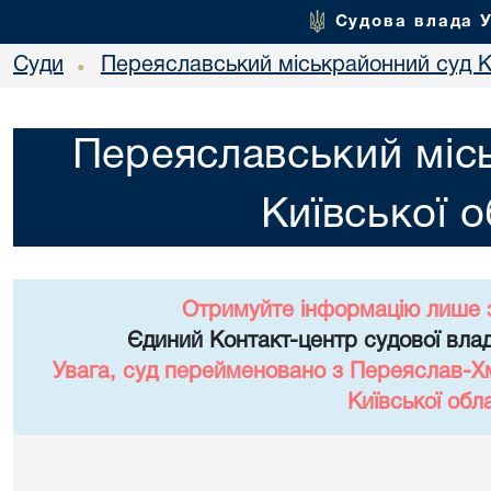
Судова влада 
Суди
Переяславський міськрайонний суд Ки
•
Переяславський міс
Київської о
Отримуйте інформацію лише 
Єдиний Контакт-центр судової влад
Увага, суд перейменовано з Переяслав-Х
Київської обла