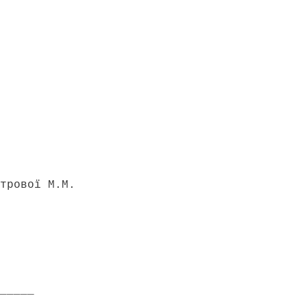
трової М.М.
_____