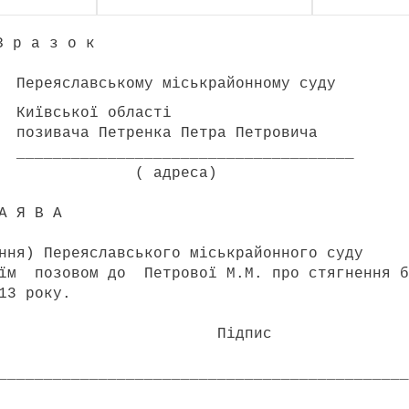
 о к
міськрайонному суду
бласті
а Петра Петровича
____________________
еса)
 А
я) Переяславського міськрайонного суду
їм позовом до Петрової М.М. про стягнення б
13 року.
Підпис
_____________________________________________