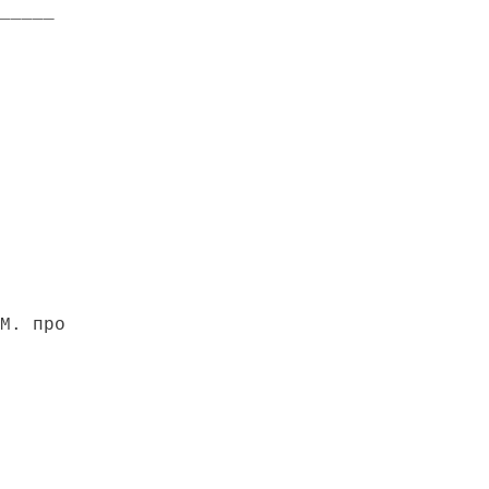
_____
М. про