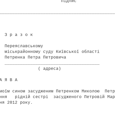
Підпис
_____________________________________________
о к
ькому
ду Київської області
а Петровича
____________________
еса)
 А
м сином засудженим Петренком Миколою Петр
ння рідній сестрі засудженого Петровій Мар
 2012 року.