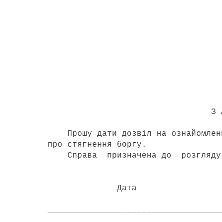
З р а з 
Переяславс
міськрайонному су
позивача Петренк
_________________
( адр
З А Я В
Прошу дати дозвіл на ознайомлення
про стягнення боргу.
Справа призначена до розгляду н
Дата 
___________________________________