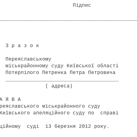
Підпис
_____________________________________________
о к
ькому
ду Київської області
нка Петра Петровича
____________________
еса)
 А
славського міськрайонного суду
Київського апеляційного суду по справі
ному суді 13 березня 2012 року.