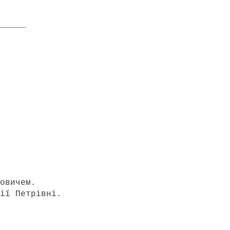
_____
овичем.
ії Петрівні.