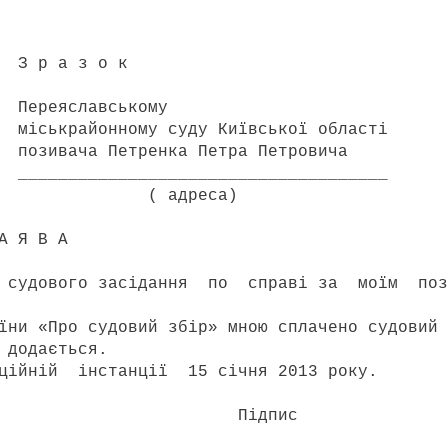
о к
ькому
ду Київської області
а Петра Петровича
____________________
еса)
 А
удового засідання по справі за моїм по
и «Про судовий збір» мною сплачено судовий 
 додається.
ній інстанції 15 січня 2013 року.
Підпис