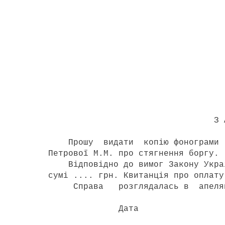
З р а з 
Переяславс
міськрайонному су
позивача Петренк
_________________
( адр
З А Я В
Прошу видати копію фонограми с
Петрової М.М. про стягнення боргу.
Відповідно до вимог Закону Україн
сумі .... грн. Квитанція про оплату
Справа розглядалась в апеляцій
Дата 