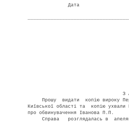
Дата 
___________________________________
З р а з 
Переяславс
міськрайонному су
Потерпілого Петре
_________________
( адр
З А Я В
Прошу видати копію вироку Перея
Київської області та копію ухвали 
про обвинувачення Іванова П.П.
Справа розглядалась в апеляцій