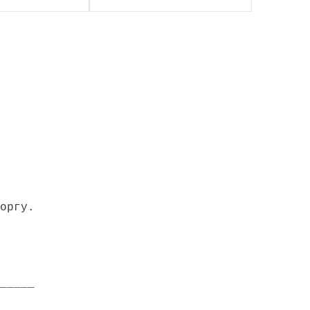
оргу.
_____