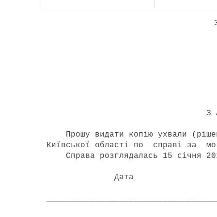
З р а з
Переяславському 
Київської о
позивача Петренк
_________________
( адр
З А Я В
Прошу видати копію ухвали (рішенн
Київської області по справі за мо
Справа розглядалась 15 січня 20
Дата 
___________________________________