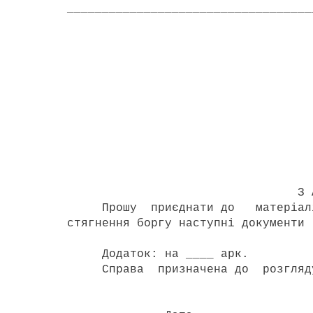
___________________________________
З р а з 
Переяславс
міськрайонному су
позивача Петренк
_________________
( адр
З А Я В
Прошу приєднати до матеріалів
стягнення боргу наступні документи 
Додаток: на ____ арк.
Справа призначена до розгляду 