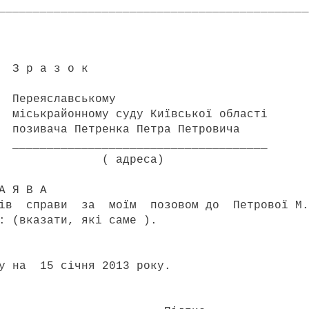
_____________________________________________
о к
ькому
ду Київської області
а Петра Петровича
____________________
еса)
 А
 справи за моїм позовом до Петрової М.
: (вказати, які саме ).
на 15 січня 2013 року.