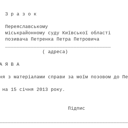
о к
ькому
ду Київської області
а Петра Петровича
____________________
еса)
 А
 з матеріалами справи за моїм позовом до Пе
а 15 січня 2013 року.
Підпис
_____________________________________________