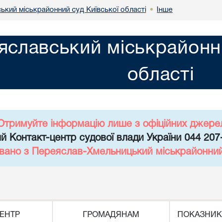
ький міськрайонний суд Київської області
Інше
•
яславський міськрайонни
області
Отримуйте інформацію лише з офіційних джере
й Контакт-центр судової влади України 044 207
вано з Переяслав-Хмельницький міськрайонний 
ЕНТР
ГРОМАДЯНАМ
ПОКАЗНИК