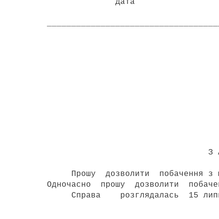
Дата 
___________________________________
З р а з 
Переяславс
міськрайонному су
Петренка Петр
_________________
( адр
З А Я В
Прошу дозволити побачення з мої
Одночасно прошу дозволити побаче
Справа розглядалась 15 липня