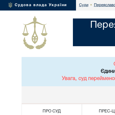
Переяславс
Судова влада України
Суди
•
Пере
Єдини
Увага, суд переймено
ПРО СУД
ПРЕС-Ц