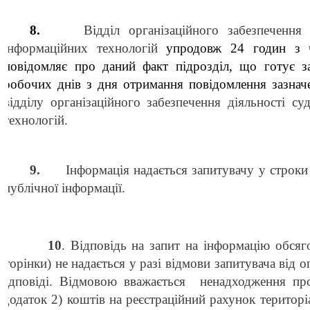
8.
Відділ організаційного забезпечення 
інформаційних технологій
упродовж 24 годин з ч
повідомляє про даний факт підрозділ, що готує з
робочих днів з дня отримання повідомлення зазначе
відділу організаційного забезпечення діяльності су
технологій.
9.
Інформація надається запитувачу у строки
публічної інформації.
10
. Відповідь на запит на інформацію обся
сторінки) не надається у разі відмови запитувача від о
відповіді.
Відмовою вважається
ненадходження про
(додаток 2) коштів на реєстраційний рахунок територ