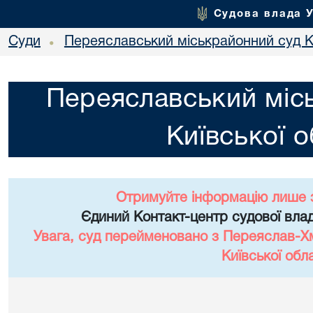
Судова влада 
Суди
Переяславський міськрайонний суд Ки
•
Переяславський міс
Київської о
Отримуйте інформацію лише 
Єдиний Контакт-центр судової влад
Увага, суд перейменовано з Переяслав-Х
Київської обла