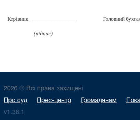
Керівник
________________
Головний бухга
(підпис)
2026 © Всі права захищені
Про суд
Прес-центр
Громадянам
Пока
v1.38.1