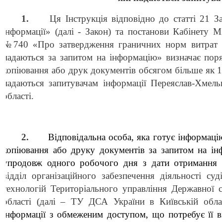
1.
Ця Інструкція відповідно до статті 21 
інформації» (далі - Закон) та постанови Кабінету М
№740 «Про затвердження граничних норм витрат н
надаються за запитом на інформацію» визначає пор
копіювання або друк документів обсягом більше як 10
надаються запитувачам інформації Переяслав-Хмел
області.
2.
Відповідальна особа, яка готує інформацію
копіювання або друку документів за запитом на ін
упродовж одного робочого дня з дати отримання 
відділ організаційного забезпечення діяльності суд
технологій Територіального управління Державної су
області (далі – ТУ ДСА України в Київській облас
інформації з обмеженим доступом, що потребує її 