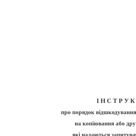
І Н С Т Р У К
про порядок відшкодування
на копіювання або дру
які надаються запитува