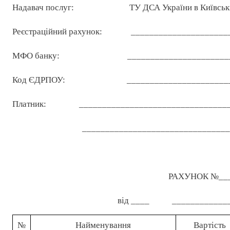
Надавач послуг:
ТУ ДСА України в Київськ
Реєстраційний рахунок:
_____________________
МФО банку:
______________________
Код ЄДРПОУ:
______________________
Платник:
________________________________
________________________________
РАХУНОК №__
від ____
____________
№
Найменування
Вартість