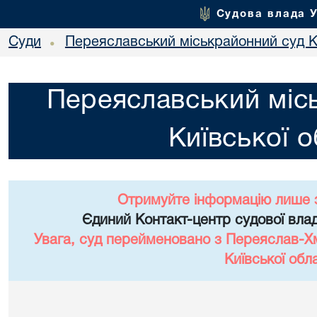
Судова влада 
Суди
Переяславський міськрайонний суд Ки
•
Переяславський міс
Київської о
Отримуйте інформацію лише 
Єдиний Контакт-центр судової влад
Увага, суд перейменовано з Переяслав-Х
Київської обла