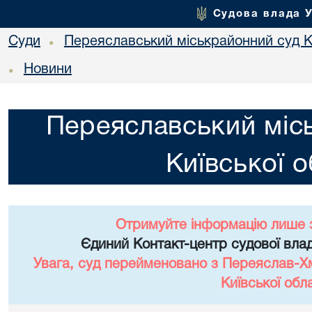
Судова влада 
Суди
Переяславський міськрайонний суд Ки
•
Новини
•
Переяславський міс
Київської о
Отримуйте інформацію лише 
Єдиний Контакт-центр судової влад
Увага, суд перейменовано з Переяслав-Х
Київської обла