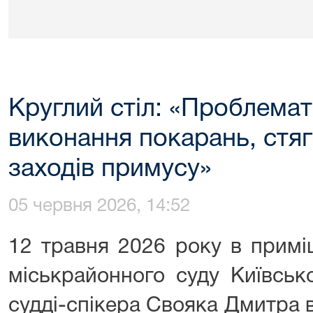
Круглий стіл: «Проблемат
виконання покарань, стяг
заходів примусу»
05 червня 2026, 14:52
12 травня 2026 року в примі
міськрайонного суду Київсько
судді-спікера Свояка Дмитра в