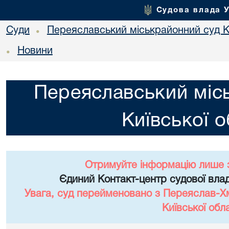
Судова влада 
Суди
Переяславський міськрайонний суд Ки
•
Новини
•
Переяславський міс
Київської о
Отримуйте інформацію лише 
Єдиний Контакт-центр судової влад
Увага, суд перейменовано з Переяслав-Х
Київської обла